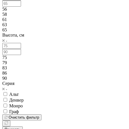
56
58
61
63
65
Высота, см
75
79
83
86
90
Серия
Альт
Денвер
Монро
Граф
Очистить фильтр