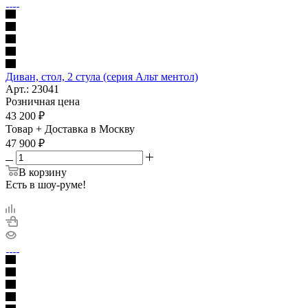
Диван, стол, 2 стула (серия Альт ментол)
Арт.: 23041
Розничная цена
43 200
₽
Товар + Доставка в Москву
47 900
₽
В корзину
Есть в шоу-руме!