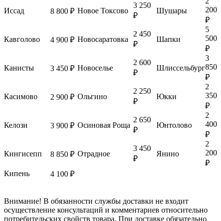
2
3 250
200
Иссад
Новое Токсово
Шушары
8 800 ₽
₽
₽
5
2 450
500
Кавголово
Новосаратовка
Шапки
4 900 ₽
₽
₽
3
2 600
850
Канисты
Новоселье
Шлиссельбург
3 450 ₽
₽
₽
2
2 250
350
Касимово
Ольгино
Юкки
2 900 ₽
₽
₽
2
2 650
400
Келози
Осиновая Роща
Юнтолово
3 900 ₽
₽
₽
2
3 450
200
Кингисепп
Отрадное
Янино
8 850 ₽
₽
₽
Кипень
4 100 ₽
Внимание! В обязанности службы доставки не входит
осуществление консультаций и комментариев относительно
потребительских свойств товара. При доставке обязательно