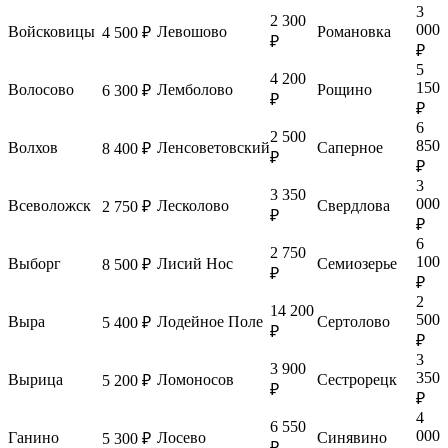
3
2 300
000
Войсковицы
Левошово
Романовка
4 500 ₽
₽
₽
5
4 200
150
Волосово
Лемболово
Рощино
6 300 ₽
₽
₽
6
2 500
850
Волхов
Ленсоветовский
Саперное
8 400 ₽
₽
₽
3
3 350
000
Всеволожск
Лесколово
Свердлова
2 750 ₽
₽
₽
6
2 750
100
Выборг
Лисий Нос
Семиозерье
8 500 ₽
₽
₽
2
14 200
500
Выра
Лодейное Поле
Сертолово
5 400 ₽
₽
₽
3
3 900
350
Вырица
Ломоносов
Сестрорецк
5 200 ₽
₽
₽
4
6 550
000
Ганино
Лосево
Синявино
5 300 ₽
₽