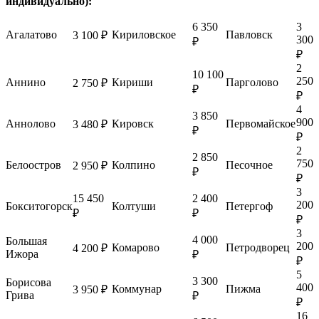
индивидуально):
6 350
3
Агалатово
Кириловское
Павловск
3 100 ₽
300
₽
₽
2
10 100
250
Аннино
Кириши
Парголово
2 750 ₽
₽
₽
4
3 850
900
Аннолово
Кировск
Первомайское
3 480 ₽
₽
₽
2
2 850
750
Белоостров
Колпино
Песочное
2 950 ₽
₽
₽
3
15 450
2 400
200
Бокситогорск
Колтуши
Петергоф
₽
₽
₽
3
4 000
Большая
200
Комарово
Петродворец
4 200 ₽
Ижора
₽
₽
5
3 300
Борисова
400
Коммунар
Пижма
3 950 ₽
Грива
₽
₽
16