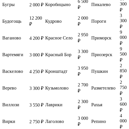
6 500
300
Бугры
Коробицыно
Пикалево
2 000 ₽
₽
₽
3
12 200
2 000
300
Будогощь
Кудрово
Пороги
₽
₽
₽
9
2 950
000
Ваганово
Красное Село
Приморск
4 200 ₽
₽
₽
9
3 300
500
Вартемяги
Красный Бор
Приозерск
3 000 ₽
₽
₽
2
3 950
850
Васкелово
Кронштадт
Пушкин
4 250 ₽
₽
₽
2
2 700
750
Верево
Кузьмолово
Разметелево
3 300 ₽
₽
₽
3
2 300
600
Виллози
Лаврики
Рахья
3 550 ₽
₽
₽
4
3 000
000
Вирки
Лаголово
Репино
2 750 ₽
₽
₽