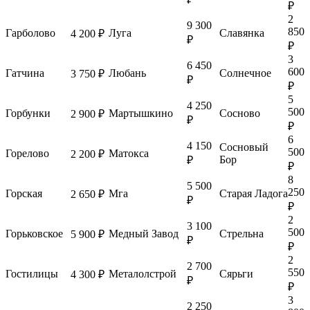
₽
2
9 300
850
Гарболово
Луга
Славянка
4 200 ₽
₽
₽
3
6 450
600
Гатчина
Любань
Солнечное
3 750 ₽
₽
₽
5
4 250
500
Горбунки
Мартышкино
Сосново
2 900 ₽
₽
₽
6
4 150
Сосновый
500
Горелово
Матокса
2 200 ₽
Бор
₽
₽
8
5 500
250
Горская
Мга
Старая Ладога
2 650 ₽
₽
₽
2
3 100
500
Горьковское
Медный Завод
Стрельна
5 900 ₽
₽
₽
2
2 700
550
Гостилицы
Металолстрой
Сярьги
4 300 ₽
₽
₽
3
2 250