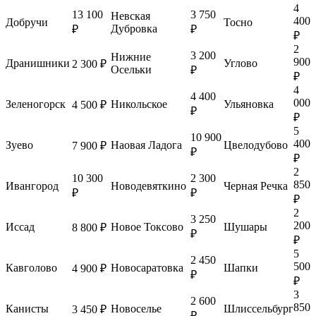
4
13 100
3 750
Невская
400
Добручи
Тосно
Дубровка
₽
₽
₽
2
3 200
Нижние
900
Дранишники
Углово
2 300 ₽
Осельки
₽
₽
4
4 400
000
Зеленогорск
Никольское
Ульяновка
4 500 ₽
₽
₽
5
10 900
400
Зуево
Наовая Ладога
Цвелодубово
7 900 ₽
₽
₽
2
10 300
2 300
850
Ивангород
Новодевяткино
Черная Речка
₽
₽
₽
2
3 250
200
Иссад
Новое Токсово
Шушары
8 800 ₽
₽
₽
5
2 450
500
Кавголово
Новосаратовка
Шапки
4 900 ₽
₽
₽
3
2 600
850
Канисты
Новоселье
Шлиссельбург
3 450 ₽
₽