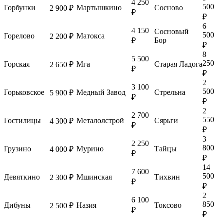
4 250
500
Горбунки
Мартышкино
Сосново
2 900 ₽
₽
₽
6
4 150
Сосновый
500
Горелово
Матокса
2 200 ₽
Бор
₽
₽
8
5 500
250
Горская
Мга
Старая Ладога
2 650 ₽
₽
₽
2
3 100
500
Горьковское
Медный Завод
Стрельна
5 900 ₽
₽
₽
2
2 700
550
Гостилицы
Металолстрой
Сярьги
4 300 ₽
₽
₽
3
2 250
800
Грузино
Мурино
Тайцы
4 000 ₽
₽
₽
14
7 600
500
Девяткино
Мшинская
Тихвин
2 300 ₽
₽
₽
2
6 100
850
Дибуны
Назия
Токсово
2 500 ₽
₽
₽