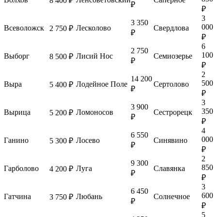
8 400 ₽
₽
₽
3
3 350
000
Всеволожск
Лесколово
Свердлова
2 750 ₽
₽
₽
6
2 750
100
Выборг
Лисий Нос
Семиозерье
8 500 ₽
₽
₽
2
14 200
500
Выра
Лодейное Поле
Сертолово
5 400 ₽
₽
₽
3
3 900
350
Вырица
Ломоносов
Сестрорецк
5 200 ₽
₽
₽
4
6 550
000
Ганино
Лосево
Синявино
5 300 ₽
₽
₽
2
9 300
850
Гарболово
Луга
Славянка
4 200 ₽
₽
₽
3
6 450
600
Гатчина
Любань
Солнечное
3 750 ₽
₽
₽
5