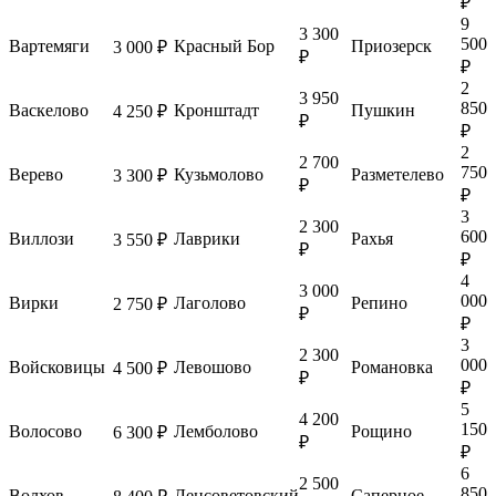
₽
9
3 300
500
Вартемяги
Красный Бор
Приозерск
3 000 ₽
₽
₽
2
3 950
850
Васкелово
Кронштадт
Пушкин
4 250 ₽
₽
₽
2
2 700
750
Верево
Кузьмолово
Разметелево
3 300 ₽
₽
₽
3
2 300
600
Виллози
Лаврики
Рахья
3 550 ₽
₽
₽
4
3 000
000
Вирки
Лаголово
Репино
2 750 ₽
₽
₽
3
2 300
000
Войсковицы
Левошово
Романовка
4 500 ₽
₽
₽
5
4 200
150
Волосово
Лемболово
Рощино
6 300 ₽
₽
₽
6
2 500
850
Волхов
Ленсоветовский
Саперное