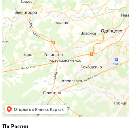
По Ро
ссии