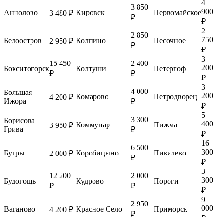
4
3 850
900
Аннолово
Кировск
Первомайское
3 480 ₽
₽
₽
2
2 850
750
Белоостров
Колпино
Песочное
2 950 ₽
₽
₽
3
15 450
2 400
200
Бокситогорск
Колтуши
Петергоф
₽
₽
₽
3
4 000
Большая
200
Комарово
Петродворец
4 200 ₽
Ижора
₽
₽
5
3 300
Борисова
400
Коммунар
Пижма
3 950 ₽
Грива
₽
₽
16
6 500
300
Бугры
Коробицыно
Пикалево
2 000 ₽
₽
₽
3
12 200
2 000
300
Будогощь
Кудрово
Пороги
₽
₽
₽
9
2 950
000
Ваганово
Красное Село
Приморск
4 200 ₽
₽