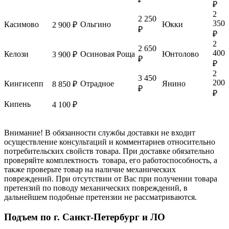
₽
2
2 250
350
Касимово
Ольгино
Юкки
2 900 ₽
₽
₽
2
2 650
400
Келози
Осиновая Роща
Юнтолово
3 900 ₽
₽
₽
2
3 450
200
Кингисепп
Отрадное
Янино
8 850 ₽
₽
₽
Кипень
4 100 ₽
Внимание! В обязанности службы доставки не входит
осуществление консультаций и комментариев относительно
потребительских свойств товара. При доставке обязательно
проверяйте комплектность товара, его работоспособность, а
также проверьте товар на наличие механических
повреждений. При отсутствии от Вас при получении товара
претензий по поводу механических повреждений, в
дальнейшем подобные претензии не рассматриваются.
Подъем по г. Санкт-Петербург и ЛО