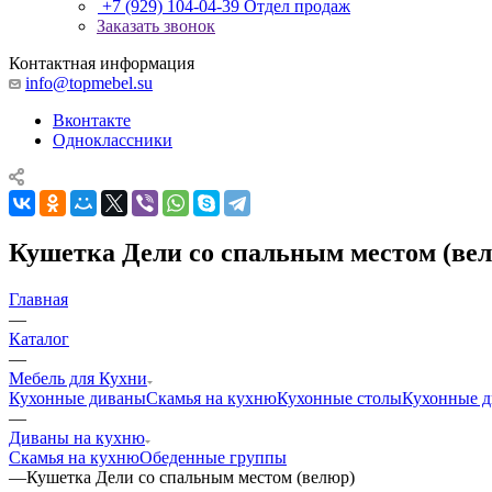
+7 (929) 104-04-39
Отдел продаж
Заказать звонок
Контактная информация
info@topmebel.su
Вконтакте
Одноклассники
Кушетка Дели со спальным местом (ве
Главная
—
Каталог
—
Мебель для Кухни
Кухонные диваны
Скамья на кухню
Кухонные столы
Кухонные д
—
Диваны на кухню
Скамья на кухню
Обеденные группы
—
Кушетка Дели со спальным местом (велюр)