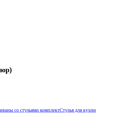
люр)
иваны со стульями комплект
Стулья для кухни